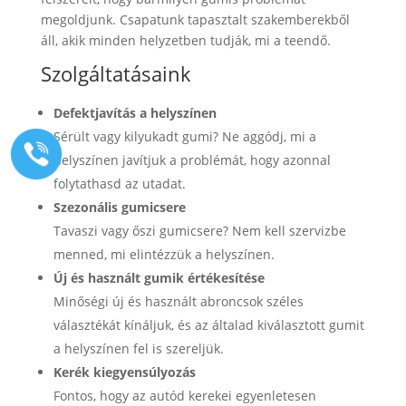
megoldjunk. Csapatunk tapasztalt szakemberekből
áll, akik minden helyzetben tudják, mi a teendő.
Szolgáltatásaink
Defektjavítás a helyszínen
Sérült vagy kilyukadt gumi? Ne aggódj, mi a
helyszínen javítjuk a problémát, hogy azonnal
folytathasd az utadat.
Szezonális gumicsere
Tavaszi vagy őszi gumicsere? Nem kell szervizbe
menned, mi elintézzük a helyszínen.
Új és használt gumik értékesítése
Minőségi új és használt abroncsok széles
választékát kínáljuk, és az általad kiválasztott gumit
a helyszínen fel is szereljük.
Kerék kiegyensúlyozás
Fontos, hogy az autód kerekei egyenletesen