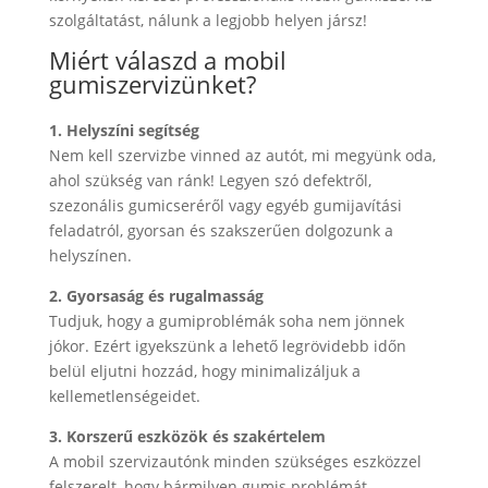
szolgáltatást, nálunk a legjobb helyen jársz!
Miért válaszd a mobil
gumiszervizünket?
1. Helyszíni segítség
Nem kell szervizbe vinned az autót, mi megyünk oda,
ahol szükség van ránk! Legyen szó defektről,
szezonális gumicseréről vagy egyéb gumijavítási
feladatról, gyorsan és szakszerűen dolgozunk a
helyszínen.
2. Gyorsaság és rugalmasság
Tudjuk, hogy a gumiproblémák soha nem jönnek
jókor. Ezért igyekszünk a lehető legrövidebb időn
belül eljutni hozzád, hogy minimalizáljuk a
kellemetlenségeidet.
3. Korszerű eszközök és szakértelem
A mobil szervizautónk minden szükséges eszközzel
felszerelt, hogy bármilyen gumis problémát