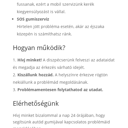
fussanak, ezért a mobil szervizünk kerék
kiegyensúlyozást is vállal.
SOS gumiszerviz
Hirtelen jött probléma esetén, akár az éjszaka
közepén is számíthatsz ránk.
Hogyan működik?
Hívj minket!
A diszpécserünk felveszi az adataidat
és megadja az érkezés várható idejét.
Kiszállunk hozzád.
A helyszínre érkezve rögtön
nekiállunk a problémád megoldásának.
Problémamentesen folytathatod az utadat.
Elérhetőségünk
Hívj minket bizalommal a nap 24 órájában, hogy
segítsünk autód gumijával kapcsolatos problémáid