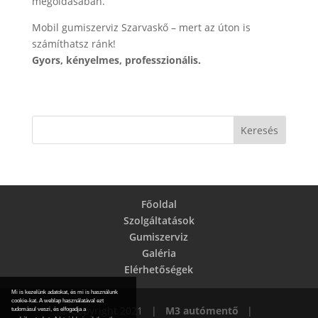
megoldásában.
Mobil gumiszerviz Szarvaskő – mert az úton is
számíthatsz ránk!
Gyors, kényelmes, professzionális.
Főoldal
Szolgáltatások
Gumiszerviz
Galéria
Elérhetőségek
Mi is kezelünk adatokat, és mi is használunk
cookie-kat. A weblap használatával ezt
© Copyright 2021 |
M3 autómentő
|
tudomásul veszi, és elfogadja a