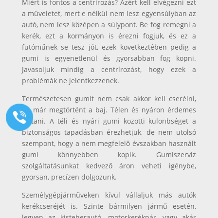
Miért is fontos a centrírozás? Azért kell elvégezni ezt
a műveletet, mert e nélkül nem lesz egyensúlyban az
autó, nem lesz középen a súlypont. Be fog remegni a
kerék, ezt a kormányon is érezni fogjuk, és ez a
futóműnek se tesz jót, ezek következtében pedig a
gumi is egyenetlenül és gyorsabban fog kopni.
Javasoljuk mindig a centrírozást, hogy ezek a
problémák ne jelentkezzenek.
Természetesen gumit nem csak akkor kell cserélni,
ha már megtörtént a baj. Télen és nyáron érdemes
váltani. A téli és nyári gumi közötti különbséget a
biztonságos tapadásban érezhetjük, de nem utolsó
szempont, hogy a nem megfelelő évszakban használt
gumi könnyebben kopik. Gumiszerviz
szolgáltatásunkat kedvező áron veheti igénybe,
gyorsan, precízen dolgozunk.
Személygépjárműveken kívül vállaljuk más autók
kerékcseréjét is. Szinte bármilyen jármű esetén,
legyen az kisteherautó, motorkerékpár, vagy akár