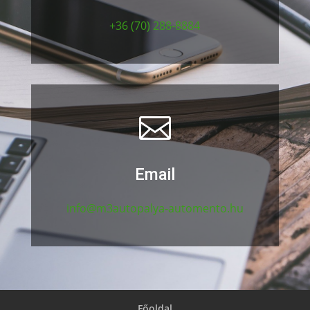
+36 (70) 288-8884

Email
info@m3autopalya-automento.hu
Főoldal