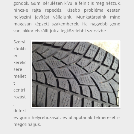
gondok. Gumi sérülésen kívül a felnit is meg nézzük,
nincs-e rajta repedés. Kisebb probléma esetén
helyszíni javítást vállalunk. Munkatársaink mind
magasan képzett szakemberek. Ha nagyobb gond
van, akkor elszállítjuk a legközelebbi szervizbe.
Szervi
zünkb
en
kerékc
sere
mellet
t
centrí
rozást
,
defekt
es gumi helyrehozását, és állapotának felmérését is
megcsináljuk.