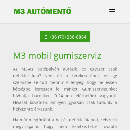
+36 (70) 288-8884
M3 mobil gumiszerviz
Az M3-as autópályán autózik, és egyszer csak
defektet kap? Nem ért a kerékcseréhez, és így
szervizbe se tud menni? A lényeg, hogy ne essen
kétségbe, keressen fel minket! Gumiszervizünket
hívhatja bármikor, 0-24-ben elérhetőek vagyunk.
Hívását követően, amilyen gyorsan csak tudunk, a
helyszínre érkezünk.
Ha már megtörtént a baj és defektet kapott, célszerű
megvizsgálni, hogy nem keletkeztek-e további