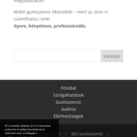
megoldásában.
Mobil gumiszerviz Mónosbél – mert az úton is
számíthatsz ránk!
Gyors, kényelmes, professzionális.
Főoldal
Szolgáltatások
Gumiszerviz
Galéria
Elérhetőségek
Mi is kezelünk adatokat, és mi is használunk
cookie-kat. A weblap használatával ezt
© Copyright 2021 |
M3 autómentő
|
tudomásul veszi, és elfogadja a