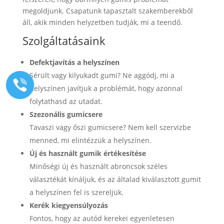
megoldjunk. Csapatunk tapasztalt szakemberekből
áll, akik minden helyzetben tudják, mi a teendő.
Szolgáltatásaink
Defektjavítás a helyszínen
Sérült vagy kilyukadt gumi? Ne aggódj, mi a
helyszínen javítjuk a problémát, hogy azonnal
folytathasd az utadat.
Szezonális gumicsere
Tavaszi vagy őszi gumicsere? Nem kell szervizbe
menned, mi elintézzük a helyszínen.
Új és használt gumik értékesítése
Minőségi új és használt abroncsok széles
választékát kínáljuk, és az általad kiválasztott gumit
a helyszínen fel is szereljük.
Kerék kiegyensúlyozás
Fontos, hogy az autód kerekei egyenletesen