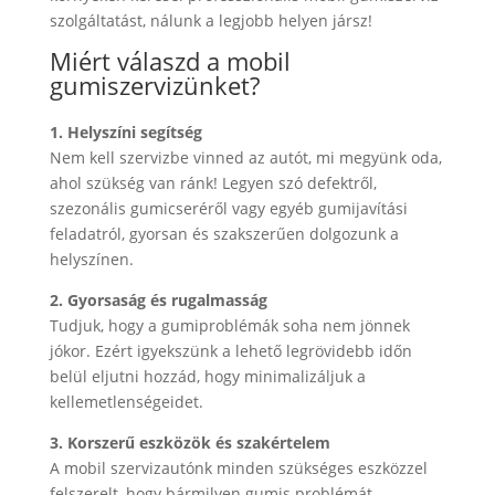
szolgáltatást, nálunk a legjobb helyen jársz!
Miért válaszd a mobil
gumiszervizünket?
1. Helyszíni segítség
Nem kell szervizbe vinned az autót, mi megyünk oda,
ahol szükség van ránk! Legyen szó defektről,
szezonális gumicseréről vagy egyéb gumijavítási
feladatról, gyorsan és szakszerűen dolgozunk a
helyszínen.
2. Gyorsaság és rugalmasság
Tudjuk, hogy a gumiproblémák soha nem jönnek
jókor. Ezért igyekszünk a lehető legrövidebb időn
belül eljutni hozzád, hogy minimalizáljuk a
kellemetlenségeidet.
3. Korszerű eszközök és szakértelem
A mobil szervizautónk minden szükséges eszközzel
felszerelt, hogy bármilyen gumis problémát