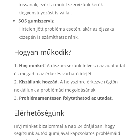
fussanak, ezért a mobil szervizünk kerék
kiegyensúlyozást is vállal.
SOS gumiszerviz
Hirtelen jött probléma esetén, akár az éjszaka
közepén is számíthatsz ránk.
Hogyan működik?
Hívj minket!
A diszpécserünk felveszi az adataidat
és megadja az érkezés várható idejét.
Kiszállunk hozzád.
A helyszínre érkezve rögtön
nekiállunk a problémád megoldásának.
Problémamentesen folytathatod az utadat.
Elérhetőségünk
Hívj minket bizalommal a nap 24 órájában, hogy
segítsünk autód gumijával kapcsolatos problémáid