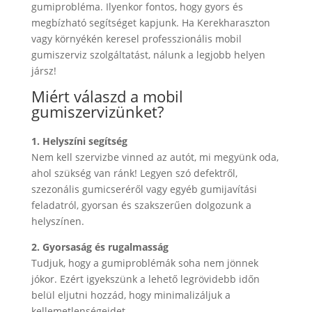
gumiprobléma. Ilyenkor fontos, hogy gyors és
megbízható segítséget kapjunk. Ha Kerekharaszton
vagy környékén keresel professzionális mobil
gumiszerviz szolgáltatást, nálunk a legjobb helyen
jársz!
Miért válaszd a mobil
gumiszervizünket?
1. Helyszíni segítség
Nem kell szervizbe vinned az autót, mi megyünk oda,
ahol szükség van ránk! Legyen szó defektről,
szezonális gumicseréről vagy egyéb gumijavítási
feladatról, gyorsan és szakszerűen dolgozunk a
helyszínen.
2. Gyorsaság és rugalmasság
Tudjuk, hogy a gumiproblémák soha nem jönnek
jókor. Ezért igyekszünk a lehető legrövidebb időn
belül eljutni hozzád, hogy minimalizáljuk a
kellemetlenségeidet.