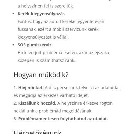
a helyszínen fel is szereljük.
Kerék kiegyensúlyozás
Fontos, hogy az autód kerekei egyenletesen
fussanak, ezért a mobil szervizünk kerék
kiegyensúlyozást is vállal.
SOS gumiszerviz
Hirtelen jött probléma esetén, akár az éjszaka
közepén is számíthatsz ránk.
Hogyan működik?
Hívj minket!
A diszpécserünk felveszi az adataidat
és megadja az érkezés várható idejét.
Kiszállunk hozzád.
A helyszínre érkezve rögtön
nekiállunk a problémád megoldásának.
Problémamentesen folytathatod az utadat.
Elérhetőségünk