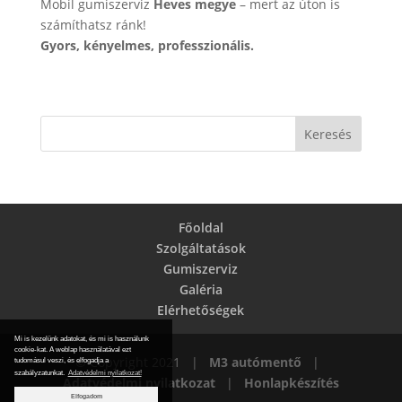
Mobil gumiszerviz
Heves megye
– mert az úton is
számíthatsz ránk!
Gyors, kényelmes, professzionális.
Főoldal
Szolgáltatások
Gumiszerviz
Galéria
Elérhetőségek
Mi is kezelünk adatokat, és mi is használunk
cookie-kat. A weblap használatával ezt
© Copyright 2021 |
M3 autómentő
|
tudomásul veszi, és elfogadja a
szabályzatunkat.
Adatvédelmi nyilatkozat!
Adatvédelmi nyilatkozat
|
Honlapkészítés
Elfogadom