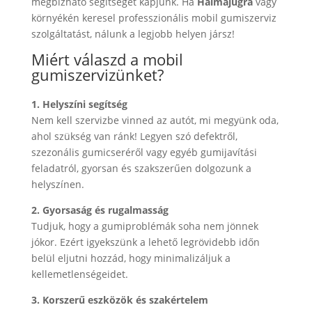
megbízható segítséget kapjunk. Ha
Halmajugra
vagy
környékén keresel professzionális mobil gumiszerviz
szolgáltatást, nálunk a legjobb helyen jársz!
Miért válaszd a mobil
gumiszervizünket?
1. Helyszíni segítség
Nem kell szervizbe vinned az autót, mi megyünk oda,
ahol szükség van ránk! Legyen szó defektről,
szezonális gumicseréről vagy egyéb gumijavítási
feladatról, gyorsan és szakszerűen dolgozunk a
helyszínen.
2. Gyorsaság és rugalmasság
Tudjuk, hogy a gumiproblémák soha nem jönnek
jókor. Ezért igyekszünk a lehető legrövidebb időn
belül eljutni hozzád, hogy minimalizáljuk a
kellemetlenségeidet.
3. Korszerű eszközök és szakértelem