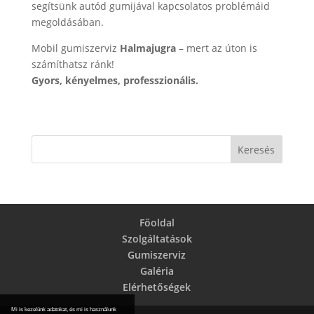
segítsünk autód gumijával kapcsolatos problémáid
megoldásában.
Mobil gumiszerviz
Halmajugra
– mert az úton is
számíthatsz ránk!
Gyors, kényelmes, professzionális.
Főoldal
Szolgáltatások
Gumiszerviz
Galéria
Elérhetőségek
Mi is kezelünk adatokat, és mi is használunk