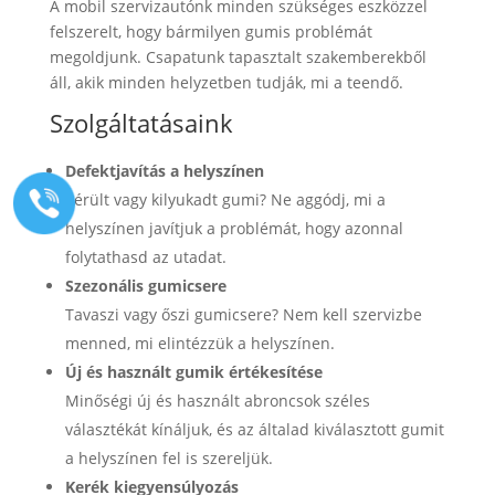
A mobil szervizautónk minden szükséges eszközzel
felszerelt, hogy bármilyen gumis problémát
megoldjunk. Csapatunk tapasztalt szakemberekből
áll, akik minden helyzetben tudják, mi a teendő.
Szolgáltatásaink
Defektjavítás a helyszínen
Sérült vagy kilyukadt gumi? Ne aggódj, mi a
helyszínen javítjuk a problémát, hogy azonnal
folytathasd az utadat.
Szezonális gumicsere
Tavaszi vagy őszi gumicsere? Nem kell szervizbe
menned, mi elintézzük a helyszínen.
Új és használt gumik értékesítése
Minőségi új és használt abroncsok széles
választékát kínáljuk, és az általad kiválasztott gumit
a helyszínen fel is szereljük.
Kerék kiegyensúlyozás