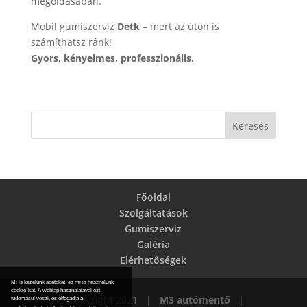
megoldásában.
Mobil gumiszerviz
Detk
– mert az úton is
számíthatsz ránk!
Gyors, kényelmes, professzionális.
Főoldal
Szolgáltatások
Gumiszerviz
Galéria
Elérhetőségek
Mi is kezelünk adatokat, és mi is használunk
cookie-kat. A weblap használatával ezt
© Copyright 2021 |
M3 autómentő
|
tudomásul veszi, és elfogadja a