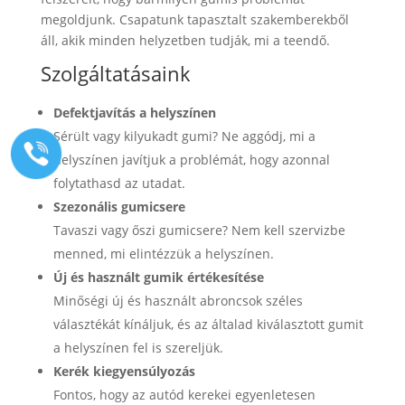
megoldjunk. Csapatunk tapasztalt szakemberekből
áll, akik minden helyzetben tudják, mi a teendő.
Szolgáltatásaink
Defektjavítás a helyszínen
Sérült vagy kilyukadt gumi? Ne aggódj, mi a
helyszínen javítjuk a problémát, hogy azonnal
folytathasd az utadat.
Szezonális gumicsere
Tavaszi vagy őszi gumicsere? Nem kell szervizbe
menned, mi elintézzük a helyszínen.
Új és használt gumik értékesítése
Minőségi új és használt abroncsok széles
választékát kínáljuk, és az általad kiválasztott gumit
a helyszínen fel is szereljük.
Kerék kiegyensúlyozás
Fontos, hogy az autód kerekei egyenletesen