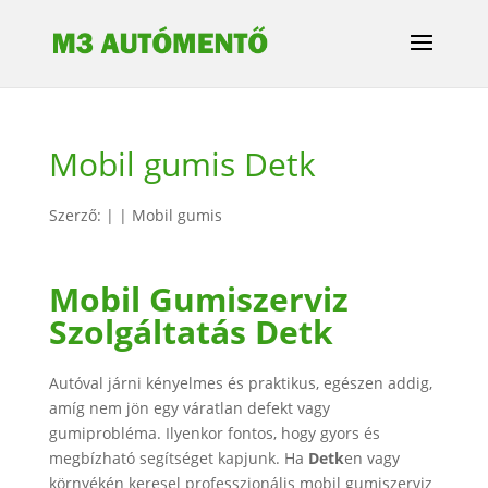
Mobil gumis Detk
Szerző:
|
|
Mobil gumis
Mobil Gumiszerviz
Szolgáltatás Detk
Autóval járni kényelmes és praktikus, egészen addig,
amíg nem jön egy váratlan defekt vagy
gumiprobléma. Ilyenkor fontos, hogy gyors és
megbízható segítséget kapjunk. Ha
Detk
en vagy
környékén keresel professzionális mobil gumiszerviz