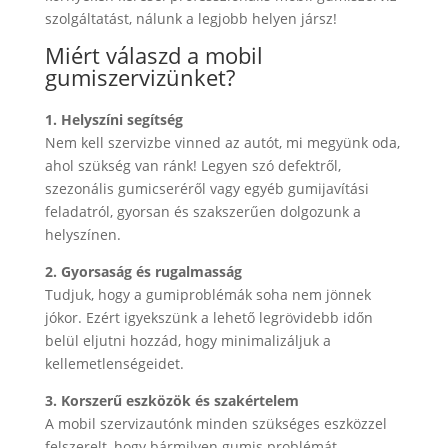
szolgáltatást, nálunk a legjobb helyen jársz!
Miért válaszd a mobil
gumiszervizünket?
1. Helyszíni segítség
Nem kell szervizbe vinned az autót, mi megyünk oda,
ahol szükség van ránk! Legyen szó defektről,
szezonális gumicseréről vagy egyéb gumijavítási
feladatról, gyorsan és szakszerűen dolgozunk a
helyszínen.
2. Gyorsaság és rugalmasság
Tudjuk, hogy a gumiproblémák soha nem jönnek
jókor. Ezért igyekszünk a lehető legrövidebb időn
belül eljutni hozzád, hogy minimalizáljuk a
kellemetlenségeidet.
3. Korszerű eszközök és szakértelem
A mobil szervizautónk minden szükséges eszközzel
felszerelt, hogy bármilyen gumis problémát