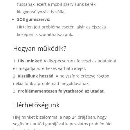
fussanak, ezért a mobil szervizünk kerék
kiegyensúlyozást is vállal.
SOS gumiszerviz
Hirtelen jött probléma esetén, akár az éjszaka
közepén is számíthatsz ránk.
Hogyan működik?
Hívj minket!
A diszpécserünk felveszi az adataidat
és megadja az érkezés várható idejét.
Kiszállunk hozzád.
A helyszínre érkezve rögtön
nekiállunk a problémád megoldásának.
Problémamentesen folytathatod az utadat.
Elérhetőségünk
Hívj minket bizalommal a nap 24 órájában, hogy
segítsünk autód gumijával kapcsolatos problémáid