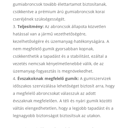
gumiabroncsok tovább élettartamot biztosítanak,
csökkentve a prémium árú gumiabroncsok korai
cseréjének szükségességét.
Teljesítmény:
Az abroncsok állapota közvetlen
hatással van a jármű vezethetőségére,
kezelhetőségére és üzemanyag-hatékonyságára. A
nem megfelelő gumik gyorsabban kopnak,
csökkenthetik a tapadást és a stabilitást, ezáltal a
vezetés nemcsak kényelmetlenebbé válik, de az
üzemanyag-fogyasztás is megnövekedhet.
Évszakoknak megfelelő gumik:
A gumiszervizek
időszakos szervizálása lehetőséget biztosít arra, hogy
a megfelelő abroncsokat válasszuk az adott
évszaknak megfelelően. A téli és nyári gumik közötti
váltás elengedhetetlen, hogy a legjobb tapadást és a
legnagyobb biztonságot biztosítsuk az utakon.