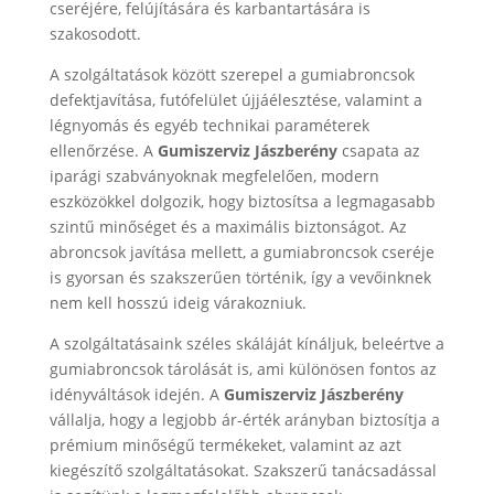
cseréjére, felújítására és karbantartására is
szakosodott.
A szolgáltatások között szerepel a gumiabroncsok
defektjavítása, futófelület újjáélesztése, valamint a
légnyomás és egyéb technikai paraméterek
ellenőrzése. A
Gumiszerviz
Jászberény
csapata az
iparági szabványoknak megfelelően, modern
eszközökkel dolgozik, hogy biztosítsa a legmagasabb
szintű minőséget és a maximális biztonságot. Az
abroncsok javítása mellett, a gumiabroncsok cseréje
is gyorsan és szakszerűen történik, így a vevőinknek
nem kell hosszú ideig várakozniuk.
A szolgáltatásaink széles skáláját kínáljuk, beleértve a
gumiabroncsok tárolását is, ami különösen fontos az
idényváltások idején. A
Gumiszerviz
Jászberény
vállalja, hogy a legjobb ár-érték arányban biztosítja a
prémium minőségű termékeket, valamint az azt
kiegészítő szolgáltatásokat. Szakszerű tanácsadással