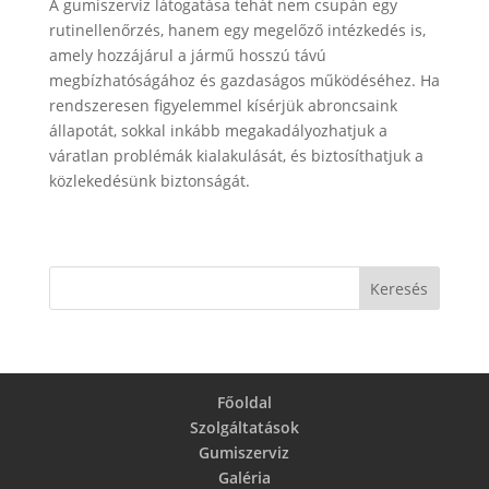
A gumiszerviz látogatása tehát nem csupán egy
rutinellenőrzés, hanem egy megelőző intézkedés is,
amely hozzájárul a jármű hosszú távú
megbízhatóságához és gazdaságos működéséhez. Ha
rendszeresen figyelemmel kísérjük abroncsaink
állapotát, sokkal inkább megakadályozhatjuk a
váratlan problémák kialakulását, és biztosíthatjuk a
közlekedésünk biztonságát.
Főoldal
Szolgáltatások
Gumiszerviz
Galéria