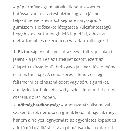
A gépjárművek gumijainak állapota közvetlen
hatással van a vezetési biztonságra, a jármű
teljesítményére és a költséghatékonyságra. A
gumiszerviz időszakos látogatása kulcsfontosságú,
hogy biztosítsuk a megfelelő tapadást, a hosszú
élettartamot, és elkerüljük a váratlan költségeket.
Biztonság:
Az abroncsok az egyedüli kapcsolatot
jelentik a jármű és az útfelület között, ezért az
állapotuk közvetlenül befolyásolja a vezetési élményt
és a biztonságot. A rendszeres ellenőrzés segít
felismerni az elhasználódott vagy sérült gumikat,
amelyek akár balesetveszélyesek is lehetnek, ha nem
cseréljük őket időben.
Költséghatékonyság:
A gumiszerviz alkalmával a
szakemberek nemcsak a gumik kopását figyelik meg,
hanem a helyes légnyomást, az egyenletes kopást és
a futómű beállítást is. Az optimálisan karbantartott