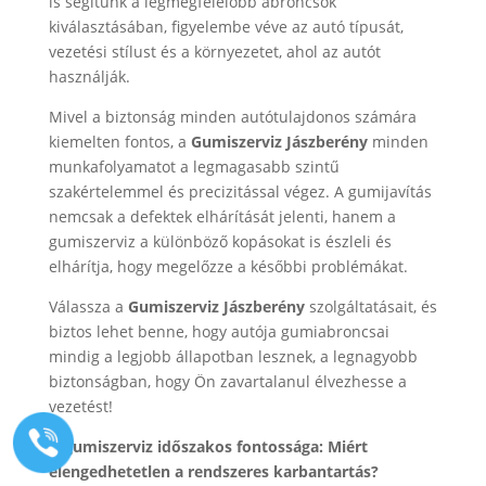
is segítünk a legmegfelelőbb abroncsok
kiválasztásában, figyelembe véve az autó típusát,
vezetési stílust és a környezetet, ahol az autót
használják.
Mivel a biztonság minden autótulajdonos számára
kiemelten fontos, a
Gumiszerviz
Jászberény
minden
munkafolyamatot a legmagasabb szintű
szakértelemmel és precizitással végez. A gumijavítás
nemcsak a defektek elhárítását jelenti, hanem a
gumiszerviz a különböző kopásokat is észleli és
elhárítja, hogy megelőzze a későbbi problémákat.
Válassza a
Gumiszerviz
Jászberény
szolgáltatásait, és
biztos lehet benne, hogy autója gumiabroncsai
mindig a legjobb állapotban lesznek, a legnagyobb
biztonságban, hogy Ön zavartalanul élvezhesse a
vezetést!
A gumiszerviz időszakos fontossága: Miért
elengedhetetlen a rendszeres karbantartás?