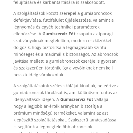
felújítására és karbantartására is szakosodott.
A szolgáltatások között szerepel a gumiabroncsok
defektjavítása, futófelület újjáélesztése, valamint a
légnyomás és egyéb technikai paraméterek
ellenőrzése. A
Gumiszerviz
Fót
csapata az iparági
szabványoknak megfelelően, modern eszközökkel
dolgozik, hogy biztosítsa a legmagasabb szintű
minőséget és a maximális biztonságot. Az abroncsok
javítása mellett, a gumiabroncsok cseréje is gyorsan
és szakszerűen történik, így a vevőinknek nem kell
hosszú ideig várakozniuk.
A szolgáltatásaink széles skáláját kínáljuk, beleértve a
gumiabroncsok tárolását is, ami különösen fontos az
idényváltások idején. A
Gumiszerviz
Fót
vállalja,
hogy a legjobb ár-érték arányban biztosítja a
prémium minőségű termékeket, valamint az azt
kiegészítő szolgáltatásokat. Szakszerű tanácsadással
is segítünk a legmegfelelőbb abroncsok