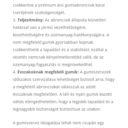
csökkentve a prémium árú gumiabroncsok korai
cseréjének szükségességét.
Teljesítmény:
Az abroncsok állapota közvetlen
hatással van a jármű vezethetőségére,
kezelhetőségére és üzemanyag-hatékonyságára. A
nem megfelelő gumik gyorsabban kopnak,
csökkenthetik a tapadást és a stabilitást, ezáltal a
vezetés nemcsak kényelmetlenebbé válik, de az
üzemanyag-fogyasztás is megnövekedhet.
Évszakoknak megfelelő gumik:
A gumiszervizek
időszakos szervizálása lehetőséget biztosít arra, hogy
a megfelelő abroncsokat válasszuk az adott
évszaknak megfelelően. A téli és nyári gumik közötti
váltás elengedhetetlen, hogy a legjobb tapadást és a
legnagyobb biztonságot biztosítsuk az utakon.
A gumiszerviz látogatása tehát nem csupán egy