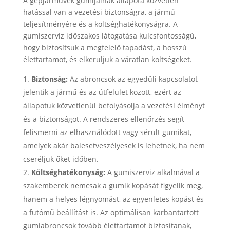
A gépjárművek gumijainak állapota közvetlen
hatással van a vezetési biztonságra, a jármű
teljesítményére és a költséghatékonyságra. A
gumiszerviz időszakos látogatása kulcsfontosságú,
hogy biztosítsuk a megfelelő tapadást, a hosszú
élettartamot, és elkerüljük a váratlan költségeket.
Biztonság:
Az abroncsok az egyedüli kapcsolatot
jelentik a jármű és az útfelület között, ezért az
állapotuk közvetlenül befolyásolja a vezetési élményt
és a biztonságot. A rendszeres ellenőrzés segít
felismerni az elhasználódott vagy sérült gumikat,
amelyek akár balesetveszélyesek is lehetnek, ha nem
cseréljük őket időben.
Költséghatékonyság:
A gumiszerviz alkalmával a
szakemberek nemcsak a gumik kopását figyelik meg,
hanem a helyes légnyomást, az egyenletes kopást és
a futómű beállítást is. Az optimálisan karbantartott
gumiabroncsok tovább élettartamot biztosítanak,