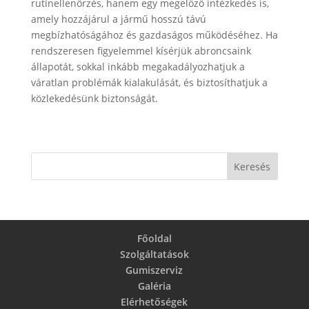
rutinellenőrzés, hanem egy megelőző intézkedés is,
amely hozzájárul a jármű hosszú távú
megbízhatóságához és gazdaságos működéséhez. Ha
rendszeresen figyelemmel kísérjük abroncsaink
állapotát, sokkal inkább megakadályozhatjuk a
váratlan problémák kialakulását, és biztosíthatjuk a
közlekedésünk biztonságát.
Főoldal
Szolgáltatások
Gumiszerviz
Galéria
Elérhetőségek