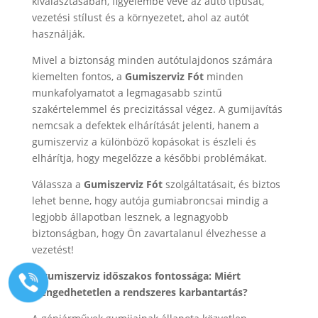
kiválasztásában, figyelembe véve az autó típusát,
vezetési stílust és a környezetet, ahol az autót
használják.
Mivel a biztonság minden autótulajdonos számára
kiemelten fontos, a
Gumiszerviz
Fót
minden
munkafolyamatot a legmagasabb szintű
szakértelemmel és precizitással végez. A gumijavítás
nemcsak a defektek elhárítását jelenti, hanem a
gumiszerviz a különböző kopásokat is észleli és
elhárítja, hogy megelőzze a későbbi problémákat.
Válassza a
Gumiszerviz
Fót
szolgáltatásait, és biztos
lehet benne, hogy autója gumiabroncsai mindig a
legjobb állapotban lesznek, a legnagyobb
biztonságban, hogy Ön zavartalanul élvezhesse a
vezetést!
A gumiszerviz időszakos fontossága: Miért
elengedhetetlen a rendszeres karbantartás?