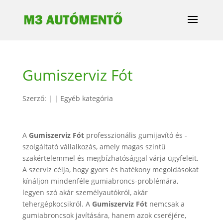
Gumiszerviz Fót
Szerző:
|
|
Egyéb kategória
A
Gumiszerviz Fót
professzionális gumijavító és -
szolgáltató vállalkozás, amely magas szintű
szakértelemmel és megbízhatósággal várja ügyfeleit.
A szerviz célja, hogy gyors és hatékony megoldásokat
kínáljon mindenféle gumiabroncs-problémára,
legyen szó akár személyautókról, akár
tehergépkocsikról. A
Gumiszerviz
Fót
nemcsak a
gumiabroncsok javítására, hanem azok cseréjére,