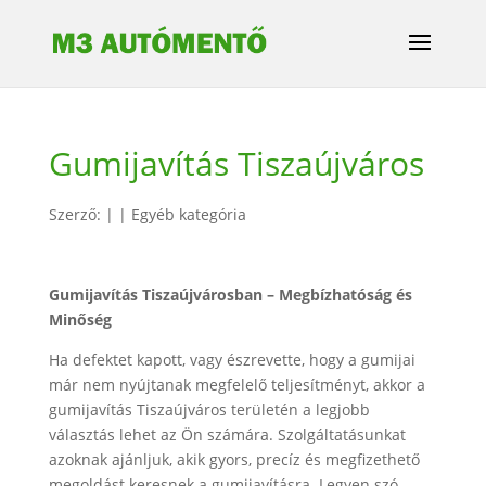
Gumijavítás Tiszaújváros
Szerző:
|
|
Egyéb kategória
Gumijavítás Tiszaújvárosban – Megbízhatóság és
Minőség
Ha defektet kapott, vagy észrevette, hogy a gumijai
már nem nyújtanak megfelelő teljesítményt, akkor a
gumijavítás Tiszaújváros területén a legjobb
választás lehet az Ön számára. Szolgáltatásunkat
azoknak ajánljuk, akik gyors, precíz és megfizethető
megoldást keresnek a gumijavításra. Legyen szó