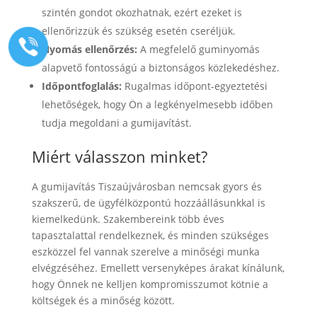
szintén gondot okozhatnak, ezért ezeket is
ellenőrizzük és szükség esetén cseréljük.
Nyomás ellenőrzés:
A megfelelő guminyomás
alapvető fontosságú a biztonságos közlekedéshez.
Időpontfoglalás:
Rugalmas időpont-egyeztetési
lehetőségek, hogy Ön a legkényelmesebb időben
tudja megoldani a gumijavítást.
Miért válasszon minket?
A gumijavítás Tiszaújvárosban nemcsak gyors és
szakszerű, de ügyfélközpontú hozzáállásunkkal is
kiemelkedünk. Szakembereink több éves
tapasztalattal rendelkeznek, és minden szükséges
eszközzel fel vannak szerelve a minőségi munka
elvégzéséhez. Emellett versenyképes árakat kínálunk,
hogy Önnek ne kelljen kompromisszumot kötnie a
költségek és a minőség között.