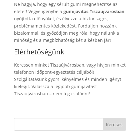
Ne hagyja, hogy egy sérült gumi megnehezítse az
életét! Vegye igénybe a
gumijavítás Tiszaújvárosban
nyújtotta előnyöket, és élvezze a biztonságos,
problémamentes közlekedést. Forduljon hozzánk
bizalommal, és győződjön meg róla, hogy nálunk a
minőség és a megbízhatóság kéz a kézben jár!
Elérhetőségünk
Keressen minket Tiszaújvárosban, vagy hívjon minket
telefonon időpont-egyeztetés céljából!
Szolgáltatásunk gyors, kényelmes és minden igényt
kielégít. Válassza a legjobb gumijavítást
Tiszaújvárosban – nem fog csalódni!