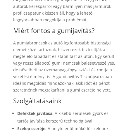
autóról, kerékpárról vagy bármilyen más járműről,
profi csapatunk készen áll, hogy a lehető
leggyorsabban megoldja a problémát.
Miért fontos a gumijavítás?
A gumiabroncsok az autó legfontosabb biztonsági
elemei közé tartoznak, hiszen ezek biztosítják a
megfelelő tapadást és stabilitást az úton. Egy sérült
vagy rossz állapotú gumi nemcsak balesetveszélyes,
de növelheti az üzemanyag-fogyasztást és rontja a
vezetési élményt is. A gumijavítás Tiszaújvárosban
ideális megoldás mindazoknak, akik időt és pénzt
szeretnének megtakarítani a gumi cseréje helyett.
Szolgáltatásaink
Defektek javítása:
A kisebb sérülések gyors és
tartós javítása korszerű technológiával.
Szelep cseréje:
A helytelenül működő szelepek