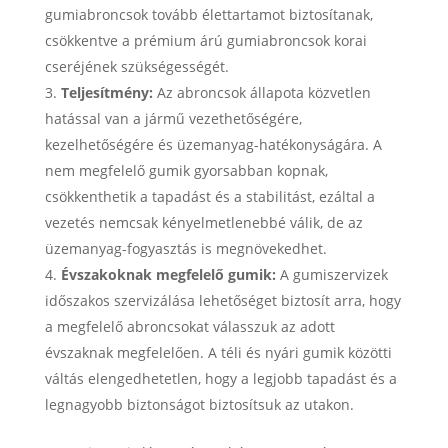
gumiabroncsok tovább élettartamot biztosítanak,
csökkentve a prémium árú gumiabroncsok korai
cseréjének szükségességét.
Teljesítmény:
Az abroncsok állapota közvetlen
hatással van a jármű vezethetőségére,
kezelhetőségére és üzemanyag-hatékonyságára. A
nem megfelelő gumik gyorsabban kopnak,
csökkenthetik a tapadást és a stabilitást, ezáltal a
vezetés nemcsak kényelmetlenebbé válik, de az
üzemanyag-fogyasztás is megnövekedhet.
Évszakoknak megfelelő gumik:
A gumiszervizek
időszakos szervizálása lehetőséget biztosít arra, hogy
a megfelelő abroncsokat válasszuk az adott
évszaknak megfelelően. A téli és nyári gumik közötti
váltás elengedhetetlen, hogy a legjobb tapadást és a
legnagyobb biztonságot biztosítsuk az utakon.