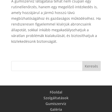
A gumiszerviz látogatása tehát nem csupán egy
rutinellenőrzés, hanem egy megelőző intézkedés is,
amely hozzájárul a jármű hosszú távú
megbízhatóságához és gazdaságos működéséhez. Ha
rendszeresen figyelemmel kísérjük abroncsaink
állapotát, sokkal inkább megakadályozhatjuk a
váratlan problémák kialakulását, és biztosíthatjuk a
közlekedésünk biztonságát.
Főoldal
Szolgáltatások
Gumiszerviz
Galéria