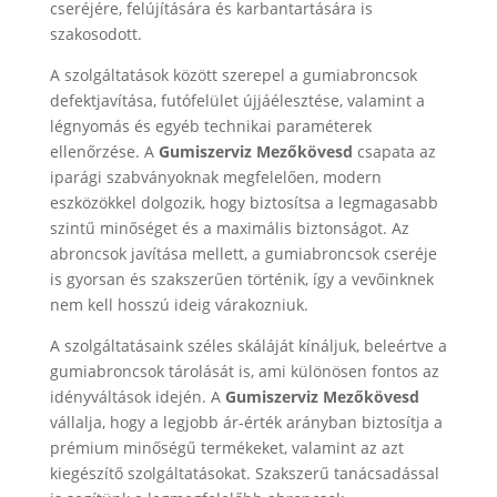
cseréjére, felújítására és karbantartására is
szakosodott.
A szolgáltatások között szerepel a gumiabroncsok
defektjavítása, futófelület újjáélesztése, valamint a
légnyomás és egyéb technikai paraméterek
ellenőrzése. A
Gumiszerviz Mezőkövesd
csapata az
iparági szabványoknak megfelelően, modern
eszközökkel dolgozik, hogy biztosítsa a legmagasabb
szintű minőséget és a maximális biztonságot. Az
abroncsok javítása mellett, a gumiabroncsok cseréje
is gyorsan és szakszerűen történik, így a vevőinknek
nem kell hosszú ideig várakozniuk.
A szolgáltatásaink széles skáláját kínáljuk, beleértve a
gumiabroncsok tárolását is, ami különösen fontos az
idényváltások idején. A
Gumiszerviz Mezőkövesd
vállalja, hogy a legjobb ár-érték arányban biztosítja a
prémium minőségű termékeket, valamint az azt
kiegészítő szolgáltatásokat. Szakszerű tanácsadással