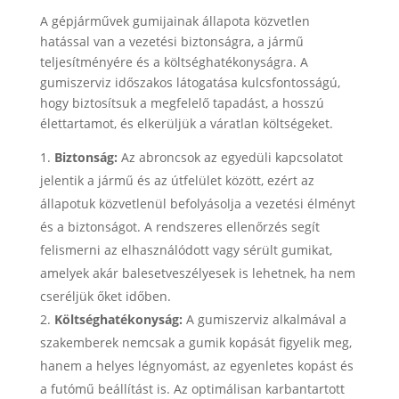
A gépjárművek gumijainak állapota közvetlen
hatással van a vezetési biztonságra, a jármű
teljesítményére és a költséghatékonyságra. A
gumiszerviz időszakos látogatása kulcsfontosságú,
hogy biztosítsuk a megfelelő tapadást, a hosszú
élettartamot, és elkerüljük a váratlan költségeket.
Biztonság:
Az abroncsok az egyedüli kapcsolatot
jelentik a jármű és az útfelület között, ezért az
állapotuk közvetlenül befolyásolja a vezetési élményt
és a biztonságot. A rendszeres ellenőrzés segít
felismerni az elhasználódott vagy sérült gumikat,
amelyek akár balesetveszélyesek is lehetnek, ha nem
cseréljük őket időben.
Költséghatékonyság:
A gumiszerviz alkalmával a
szakemberek nemcsak a gumik kopását figyelik meg,
hanem a helyes légnyomást, az egyenletes kopást és
a futómű beállítást is. Az optimálisan karbantartott