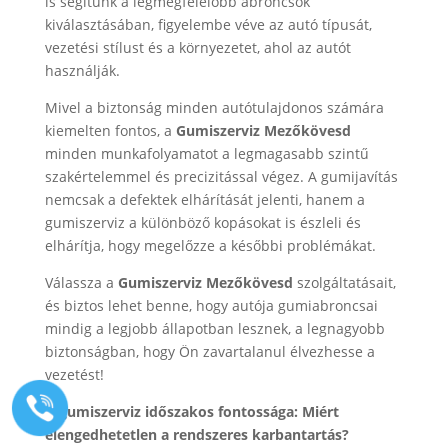
is segítünk a legmegfelelőbb abroncsok
kiválasztásában, figyelembe véve az autó típusát,
vezetési stílust és a környezetet, ahol az autót
használják.
Mivel a biztonság minden autótulajdonos számára
kiemelten fontos, a
Gumiszerviz Mezőkövesd
minden munkafolyamatot a legmagasabb szintű
szakértelemmel és precizitással végez. A gumijavítás
nemcsak a defektek elhárítását jelenti, hanem a
gumiszerviz a különböző kopásokat is észleli és
elhárítja, hogy megelőzze a későbbi problémákat.
Válassza a
Gumiszerviz Mezőkövesd
szolgáltatásait,
és biztos lehet benne, hogy autója gumiabroncsai
mindig a legjobb állapotban lesznek, a legnagyobb
biztonságban, hogy Ön zavartalanul élvezhesse a
vezetést!
A gumiszerviz időszakos fontossága: Miért
elengedhetetlen a rendszeres karbantartás?